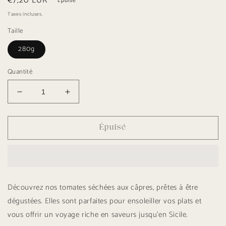
Prix
€7,20 EUR
Épuisé
habituel
Taxes incluses.
Taille
280g
Quantité
Réduire
Augmenter
la
la
quantité
quantité
de
de
Épuisé
Tomates
Tomates
séchées
séchées
aux
aux
câpres
câpres
–
–
Pomodori
Pomodori
Découvrez nos tomates séchées aux câpres, prêtes à être
secchi
secchi
dégustées. Elles sont parfaites pour ensoleiller vos plats et
ai
ai
capperi
capperi
vous offrir un voyage riche en saveurs jusqu’en Sicile.